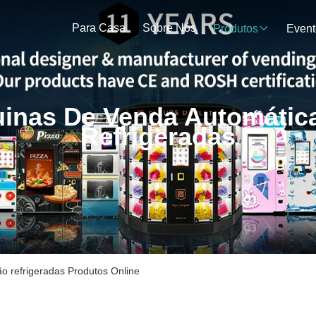
Para Casa
Sobre Nós
Produtos
Event
inas De Venda Automátic
Refrigeradas
o refrigeradas Produtos Online