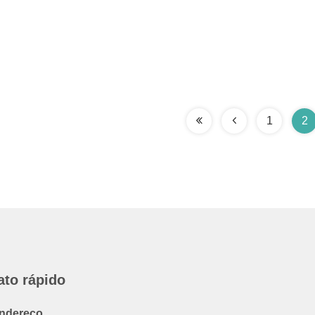
1
2
ato rápido
ndereço