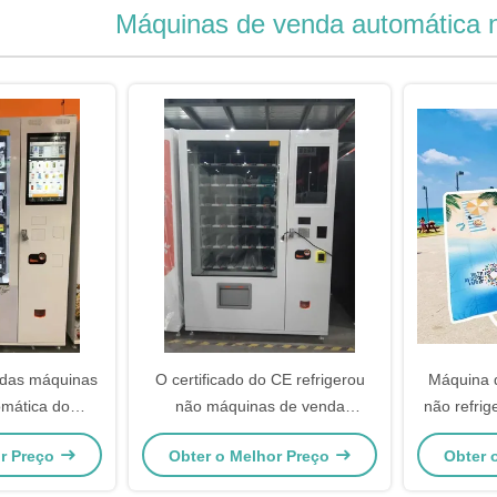
Máquinas de venda automática n
 das máquinas
O certificado do CE refrigerou
Máquina 
mática do
não máquinas de venda
não refri
la táctil com
automática para jogos do teste
ternos de
or Preço
Obter o Melhor Preço
Obter 
 ambiente
de COVID 19