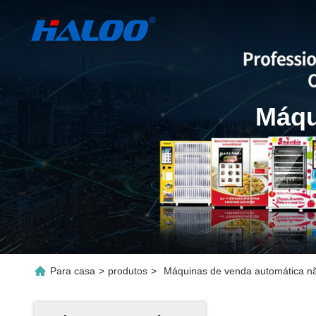
Máqu
Para casa
>
produtos
>
Máquinas de venda automática nã