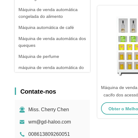
Máquina de venda automática
congelada do alimento
Máquina automática de café
Máquina de venda automática dos
queques
Máquina de perfume
máquina de venda automática do
cacifo
Máquina de venda automática
Máquina de venda
Contate-nos
esperta
cacifo dos acessó
para petisco
bebidas e máquina de venda
Obter o Melh
Miss. Cherry Chen
automática dos petiscos
Máquina de venda automática
wm@gd-haloo.com
cega da caixa
008613809260051