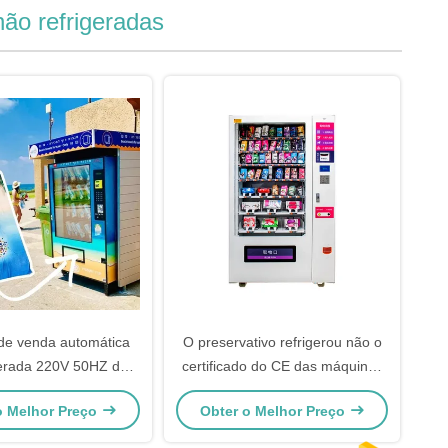
ão refrigeradas
de venda automática
O preservativo refrigerou não o
gerada 220V 50HZ dos
certificado do CE das máquinas
 natação de toalha de
de venda automática 120W
o Melhor Preço
Obter o Melhor Preço
praia