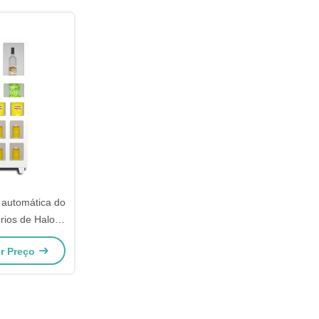
 automática do
rios de Haloo
s e vinho
or Preço