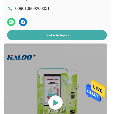
008613809260051
Contacte Agora