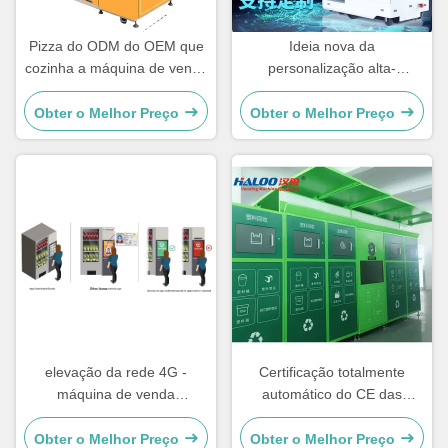
Pizza do ODM do OEM que
Ideia nova da
cozinha a máquina de venda
personalização alta-
automática esperta para o
tecnologia que vende o
alimento saudável
certificado do CE de
Obter o Melhor Preço
Obter o Melhor Preço
Machinewith
elevação da rede 4G -
Certificação totalmente
máquina de venda
automático do CE das
automática nova de Funtion
máquinas de venda
da tecnologia com 3 gavetas
automática do lixo do ODM
Obter o Melhor Preço
Obter o Melhor Preço