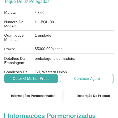
Toque De 32 Polegadas
Haloo
Marca:
Número Do
HL-BQL-B01
Modelo:
Quantidade
1 unidade
Mínima:
$5300.00/pieces
Preço:
Detalhes Da
embalagens de madeira
Embalagem:
Condições De
T/T, Western Union
Pagamento:
Obter O Melhor Preço
Contacte Agora
Informações Pormenorizadas
Descrição Do Produto
Informações Pormenorizadas