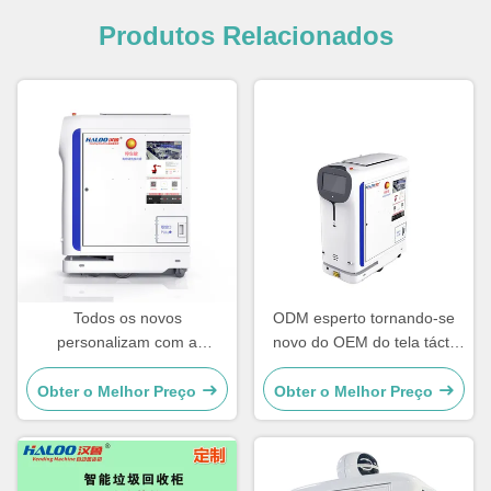
Produtos Relacionados
Todos os novos
ODM esperto tornando-se
personalizam com a
novo do OEM do tela táctil
máquina de venda
da máquina de venda
automática esperta
automática do braço do robô
Obter o Melhor Preço
Obter o Melhor Preço
inteligente da exigência com
OEM do tela táctil