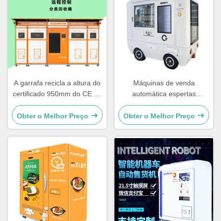
A garrafa recicla a altura do
Máquinas de venda
certificado 950mm do CE da
automática espertas
máquina de venda
totalmente automático da
automática de Smart
condução de carro com
Obter o Melhor Preço
Obter o Melhor Preço
Bettery