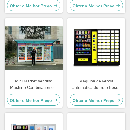
bebida para o shopping
bebida com 6 gavetas 7
Obter o Melhor Preço
Obter o Melhor Preço
canais
Mini Market Vending
Máquina de venda
Machine Combination em
automática do fruto fresco
linha com o ODM da tela de
do OEM combinado com
5 polegadas
rede do cacifo 4G
Obter o Melhor Preço
Obter o Melhor Preço