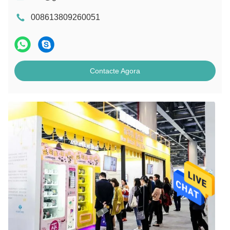
008613809260051
Contacte Agora