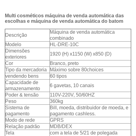
Multi cosméticos máquina de venda automática das
escolhas e máquina de venda automática do batom
Máquina de venda automática
Descrição
combinado
Modelo
HL-DRE-10C
Dimensões
1920 (H) x1150 (W) x850 (D)
exteriores
Cor
Branco, preto
Tipo da mercadoria
Máximo sobre 80choices
vendendo bens
60 tipos
Capacidade de
6 gavetas, 10 canais
armazenamento
Poder & tensão
110V-220V, 50/60HZ
Peso
360kg
Sistema de
Bill, moeda, distribuidor de moeda, e
pagamento
pagamento cashless.
Modo de rede
GPRS
Relação padrão
MDB/DEX
Tela
com a tela de 5/21 de polegada