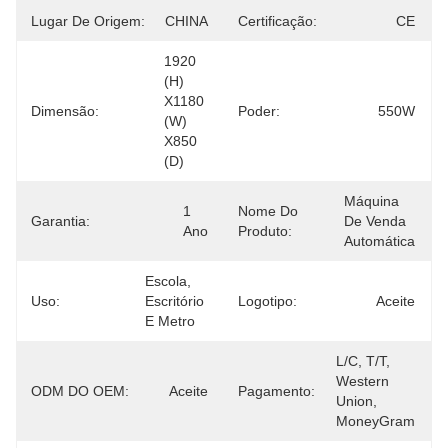
Lugar De Origem:
CHINA
Certificação:
CE
1920 
(H) 
X1180 
Dimensão:
Poder:
550W
(W) 
X850 
(D)
Máquina 
1 
Nome Do
Garantia:
De Venda 
Ano
Produto:
Automática
Escola, 
Uso:
Escritório 
Logotipo:
Aceite
E Metro
L/C, T/T, 
Western 
ODM DO OEM:
Aceite
Pagamento:
Union, 
MoneyGram