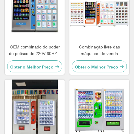
OEM combinado do poder
Combinação livre das
do petisco de 220V 60HZ e
máquinas de venda
da máquina de venda
automática combinados da
automática 60W da soda
grande capacidade
Obter o Melhor Preço
Obter o Melhor Preço