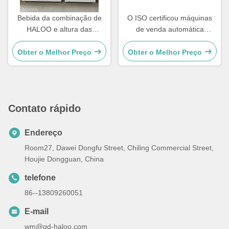
Bebida da combinação de
O ISO certificou máquinas
HALOO e altura das
de venda automática
máquinas de venda
combinados com tela táctil
automática 1920mm do
tela táctil de 22 polegadas
Obter o Melhor Preço
Obter o Melhor Preço
petisco
Contato rápido
Endereço
Room27, Dawei Dongfu Street, Chiling Commercial Street,
Houjie Dongguan, China
telefone
86--13809260051
E-mail
wm@gd-haloo.com