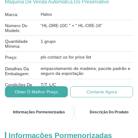
Máquina De Venda Automática Do Preservativo
Haloo
Marca:
Número Do
“HL-DRE-10C " + " HL-CRE-18”
Modelo:
Quantidade
1 grupo
Mínima:
pls contact us for price list
Preço:
empacotamento de madeira; pacote padrão e
Detalhes Da
seguro da exportação
Embalagem:
Condições De
T/T, L/C
Pagamento:
Obter O Melhor Preço
Contacte Agora
Informações Pormenorizadas
Descrição Do Produto
Informações Pormenorizadas