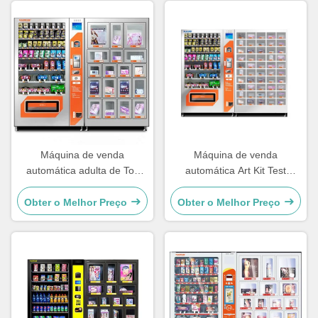
Máquina de venda
Máquina de venda
automática adulta de Toy
automática Art Kit Test
Vending Machine Combo
Vending Machine With do
Toys do sexo do
teste de gravidez do ODM
Obter o Melhor Preço
Obter o Melhor Preço
preservativo
do OEM 50 cacifos