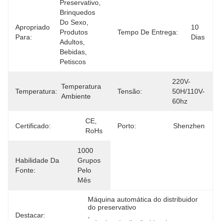
Preservativo, 
Brinquedos 
Do Sexo, 
Apropriado
10 
Produtos 
Tempo De Entrega:
Para:
Dias
Adultos, 
Bebidas, 
Petiscos
220V-
Temperatura 
Temperatura:
Tensão:
50H/110V-
Ambiente
60hz
CE, 
Certificado:
Porto:
Shenzhen
RoHs
1000 
Habilidade Da
Grupos 
Fonte:
Pelo 
Mês
Máquina automática do distribuidor 
do preservativo
Destacar:
, 