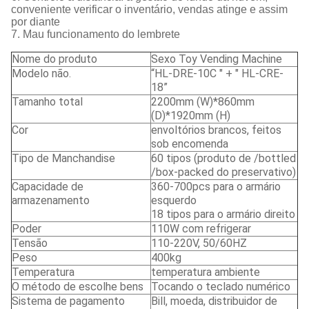
conveniente verificar o inventário, vendas atinge e assim
por diante
7. Mau funcionamento do lembrete
Nome do produto
Sexo Toy Vending Machine
Modelo não.
“HL-DRE-10C " + " HL-CRE-
18”
Tamanho total
2200mm (W)*860mm
(D)*1920mm (H)
Cor
envoltórios brancos, feitos
sob encomenda
Tipo de Manchandise
60 tipos (produto de /bottled
/box-packed do preservativo)
Capacidade de
360-700pcs para o armário
armazenamento
esquerdo
18 tipos para o armário direito
Poder
110W com refrigerar
Tensão
110-220V, 50/60HZ
Peso
400kg
Temperatura
temperatura ambiente
O método de escolhe bens
Tocando o teclado numérico
Sistema de pagamento
Bill, moeda, distribuidor de