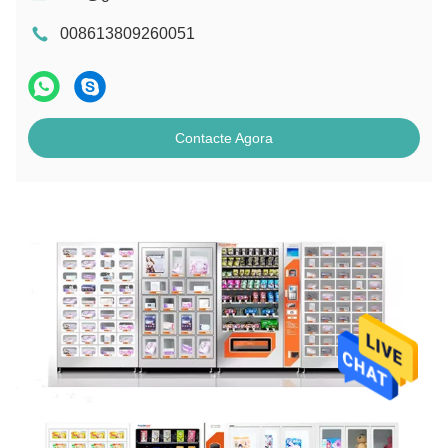
008613809260051
Contacte Agora