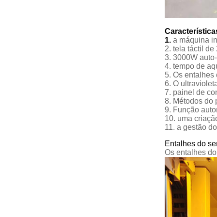
Característica
1.
a máquina in
2. tela táctil 
3. 3000W auto-
4. tempo de aq
5. Os entalhes
6. O ultraviole
7. painel de c
8. Métodos do 
9. Função auto
10. uma criação
11. a gestão d
Entalhes do se
Os entalhes do 