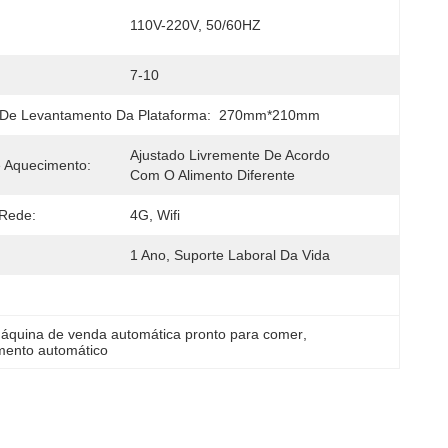
110V-220V, 50/60HZ
:
7-10
De Levantamento Da Plataforma:
270mm*210mm
Ajustado Livremente De Acordo 
 Aquecimento:
Com O Alimento Diferente
Rede:
4G, Wifi
1 Ano, Suporte Laboral Da Vida
áquina de venda automática pronto para comer
, 
mento automático