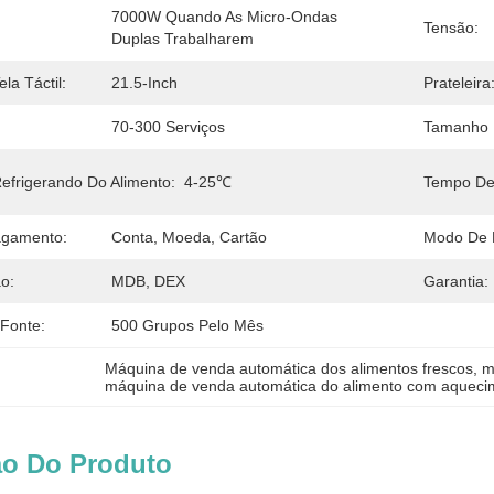
7000W Quando As Micro-Ondas 
Tensão:
Duplas Trabalharem
la Táctil:
21.5-Inch
Prateleira
70-300 Serviços
Tamanho 
efrigerando Do Alimento:
4-25℃
Tempo De
agamento:
Conta, Moeda, Cartão
Modo De 
o:
MDB, DEX
Garantia:
 Fonte:
500 Grupos Pelo Mês
Máquina de venda automática dos alimentos frescos
, 
m
máquina de venda automática do alimento com aqueci
ão Do Produto