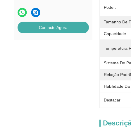
Máquinas de venda automática não
Poder:
refrigeradas
Tamanho De Te
máquina de venda automática da
Contacte Agora
farmácia
Capacidade:
Máquina de venda automática
detergente líquida
Temperatura R
Mini máquina de venda automática
Sistema De P
Sexo Toy Vending Machine
Relação Padrã
Máquina de venda automática de
unhas
Habilidade Da
Destacar:
Descriç