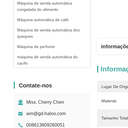
Máquina de venda automática
congelada do alimento
Máquina automática de café
Máquina de venda automática dos
queques
Informaçõ
Máquina de perfume
máquina de venda automática do
cacifo
Informa
Máquina de venda automática esperta
bebidas e máquina de venda
Contate-nos
Lugar De Orig
automática dos petiscos
Máquina de venda automática cega
Material:
Miss. Cherry Chen
da caixa
wm@gd-haloo.com
máquina de venda automática
Tamanho Total
combinado
008613809260051