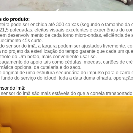
s do produto:
teira pode ser enchida até 300 caixas (segundo o tamanho da c
de 21,5 polegadas, efeitos visuais excelentes e experiência do con
em desenvolvimento de cada forno micro-ondas, eficiência de 
uecimento 45s curto.
 do sensor do ímã, a largura podem ser ajustados livremente, 
ta no projeto da esterilização do tempo garante que cada um que
ontrole do Um-botão, mais conveniente usar-se.
pagamento do apoio tais como cédulas, moedas, cartões de créd
mática opcional da cutelaria e do saco.
 original de uma estrutura secundária do impulso para o carro d
o fundo do serviço do icloud, toda a data duma olhada, operaç
nsor do ímã:
sensor do ímã são mais estáveis do que a correia transportador