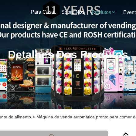
Para Casa
Sobre Nós
Produtos
Event
Detalhes Dos Produtos
nte do alimento
>
Máquina de venda automática pronto para comer d