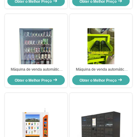
máquina de venda automática do
Obter o Melhor Preço
sanitário do cacifo da máquina de
Obter o Melhor Preço
bolo do serviço do auto 24h para
venda automática do tela táctil
o bolo
Máquina de venda automática
Máquina de venda automática
popular elegante do tela táctil do
mais leve do banco do poder do
produto da lembrança da coleção
Obter o Melhor Preço
papel de cigarro do tela táctil para
Obter o Melhor Preço
o hotel