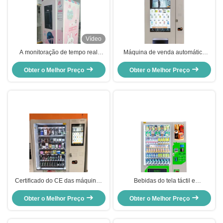
Vídeo
A monitoração de tempo real
Máquina de venda automática
coloca a máquina de venda
dos acessórios do ODM do OEM
automática do gelado com o tela
Obter o Melhor Preço
para a roupa com o tela táctil de
Obter o Melhor Preço
táctil 32inch
49 polegadas
Certificado do CE das máquinas
Bebidas do tela táctil e
de venda automática do
vendedores portáteis da máquina
mantimento do tela táctil com
Obter o Melhor Preço
de venda automática da máquina
Obter o Melhor Preço
temperatura ambiente
de venda automática dos petiscos