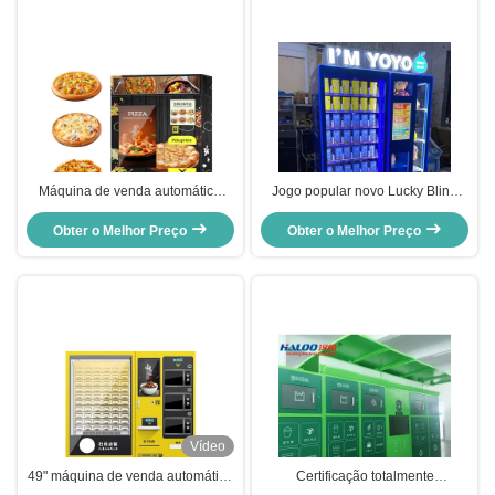
Máquina de venda automática
Jogo popular novo Lucky Blind
quente da pizza com o tela táctil
Box Vending Machine engraçado
Obter o Melhor Preço
grande de 49 polegadas
Obter o Melhor Preço
com tela táctil
Vídeo
49" máquina de venda automática
Certificação totalmente