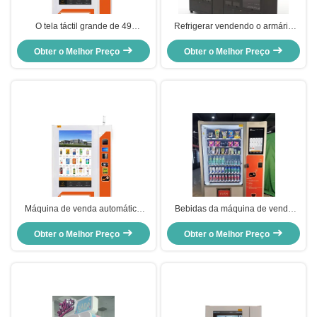
O tela táctil grande de 49
Refrigerar vendendo o armário
polegadas bebe a máquina de
para o marisco com os cacifos
venda automática com a máquina
Obter o Melhor Preço
refrigerando da máquina de
Obter o Melhor Preço
de venda automática dos petiscos
venda automática do tela táctil de
da refrigeração
21,5 polegadas
Máquina de venda automática
Bebidas da máquina de venda
combinado da soda grande do
automática dos petiscos das
petisco da tela, Chips Vending
Obter o Melhor Preço
máquinas de venda automática
Obter o Melhor Preço
Machine
do tela táctil