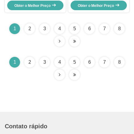
grande da tela com micro-ondas
automático do CE das máquinas
duplas quentes do alimento
Obter o Melhor Preço
de venda automática do lixo do
Obter o Melhor Preço
4000W
ODM com tela táctil
1
2
3
4
5
6
7
8
1
2
3
4
5
6
7
8
Contato rápido